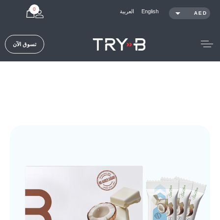
0
العربية
English
AED
SAR
KWD
تسوق
الآن
QAR
OMR
USD
Shop /
Full Meal Bar