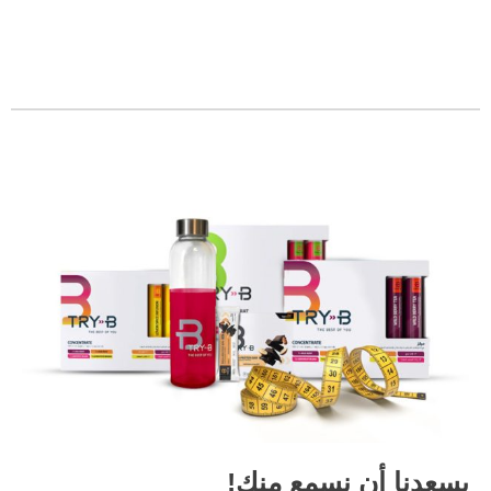
يسعدنا أن نسمع منك!