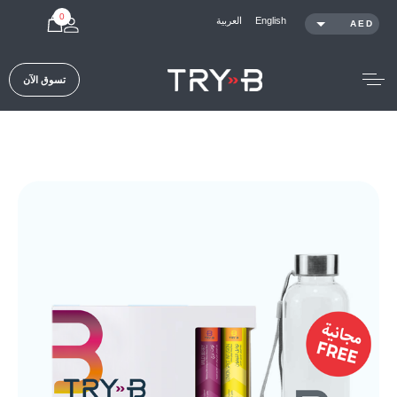
0
العربية
English
AED
SAR
KWD
تسوق الآن
QAR
OMR
USD
TRY-B Concentrate
Shop /