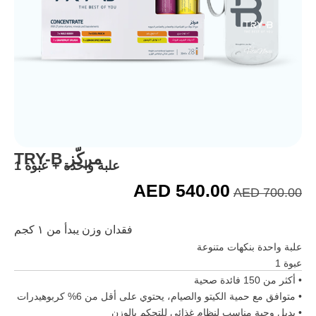
مركّز TRY-B
علبة واحدة + عبوة 1
AED
540.00
AED
700.00
فقدان وزن يبدأ من ١ كجم
علبة واحدة بنكهات متنوعة
عبوة 1
• أكثر من 150 فائدة صحية
• متوافق مع حمية الكيتو والصيام، يحتوي على أقل من 6% كربوهيدرات
• بديل وجبة مناسب لنظام غذائي للتحكم بالوزن