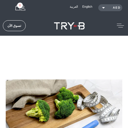
0
العربية
English
AED
SAR
KWD
تسوق
الآن
QAR
OMR
USD
Articles /
حساسية الإنسولين وكيف يمكن لـ TRY-B أن يساعد