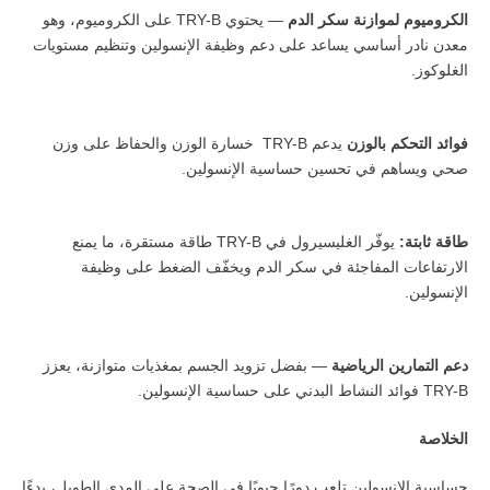
الكروميوم لموازنة سكر الدم
— يحتوي TRY-B على الكروميوم، وهو
معدن نادر أساسي يساعد على دعم وظيفة الإنسولين وتنظيم مستويات
الغلوكوز.
فوائد التحكم بالوزن
يدعم TRY-B خسارة الوزن والحفاظ على وزن
صحي ويساهم في تحسين حساسية الإنسولين.
طاقة ثابتة:
يوفّر الغليسيرول في TRY-B طاقة مستقرة، ما يمنع
الارتفاعات المفاجئة في سكر الدم ويخفّف الضغط على وظيفة
الإنسولين.
دعم التمارين الرياضية
— بفضل تزويد الجسم بمغذيات متوازنة، يعزز
TRY-B فوائد النشاط البدني على حساسية الإنسولين.
الخلاصة
حساسية الإنسولين تلعب دورًا حيويًا في الصحة على المدى الطويل، بدءًا