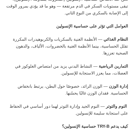
تبقى مستويات السكر في الدم مرتفعة — وهو ما قد يؤدي بمرور الوقت
إلى الإصابة بالسكري من النوع الثاني.
العوامل التي تؤثر على حساسية الإنسولين
النظام الغذائي
— الأنظمة الغنية بالسكريات والكربوهيدرات المكررة
تقلل الحساسية، بينما الأنظمة الغنية بالخضروات، الألياف، والدهون
الصحية تعززها.
التمارين الرياضية
— النشاط البدني يزيد من امتصاص الغلوكوز في
العضلات، مما يعزز الاستجابة للإنسولين.
إدارة الوزن
— الوزن الزائد، خصوصًا حول البطن، يرتبط بانخفاض
الحساسية. فقدان الوزن غالبًا يحسّنها.
النوم والتوتر
— النوم الجيد وإدارة التوتر لهما دور أساسي في الحفاظ
على استجابة سليمة للإنسولين.
كيف يدعم
TRY-B
حساسية الإنسولين؟